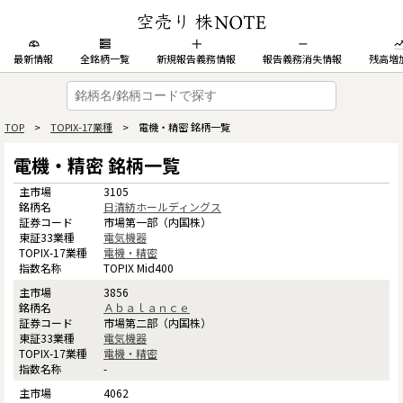
最新情報
全銘柄一覧
新規報告義務情報
報告義務消失情報
残高増
TOP
>
TOPIX-17業種
> 電機・精密 銘柄一覧
電機・精密 銘柄一覧
3105
日清紡ホールディングス
市場第一部（内国株）
電気機器
電機・精密
TOPIX Mid400
3856
Ａｂａｌａｎｃｅ
市場第二部（内国株）
電気機器
電機・精密
-
4062