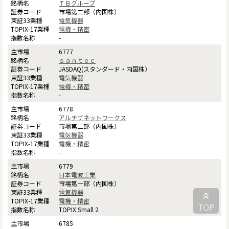
ＴＢグループ
市場第二部（内国株）
電気機器
電機・精密
-
6777
ｓａｎｔｅｃ
JASDAQ(スタンダード・内国株）
電気機器
電機・精密
-
6778
アルチザネットワークス
市場第二部（内国株）
電気機器
電機・精密
-
6779
日本電波工業
市場第一部（内国株）
電気機器
電機・精密
TOP
TOPIX Small 2
6785