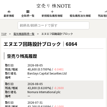
最新情報
全銘柄一覧
新規報告義務情報
報告義務消失情報
残高増
TOP
>
電気機器銘柄一覧
> エヌエフ回路設計ブロック
エヌエフ回路設計ブロック｜6864
空売り残高履歴
2026-08-05
40,600 (0.5700%) /
-0.0401
Barclays Capital Securities Ltd
ー
2026-08-05
43,800 (0.6100%) /
-0.2600
Nomura International plc
ー
2026-07-31
43,200 (0.6100%) /
-0.1000