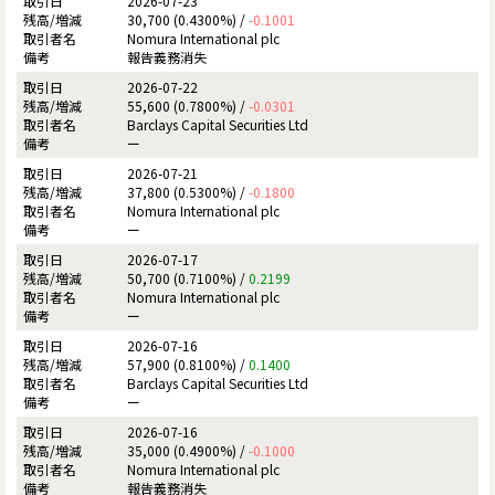
2026-07-23
30,700 (0.4300%) /
-0.1001
Nomura International plc
報告義務消失
2026-07-22
55,600 (0.7800%) /
-0.0301
Barclays Capital Securities Ltd
ー
2026-07-21
37,800 (0.5300%) /
-0.1800
Nomura International plc
ー
2026-07-17
50,700 (0.7100%) /
0.2199
Nomura International plc
ー
2026-07-16
57,900 (0.8100%) /
0.1400
Barclays Capital Securities Ltd
ー
2026-07-16
35,000 (0.4900%) /
-0.1000
Nomura International plc
報告義務消失