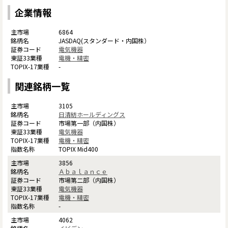
企業情報
6864
JASDAQ(スタンダード・内国株）
電気機器
電機・精密
-
関連銘柄一覧
3105
日清紡ホールディングス
市場第一部（内国株）
電気機器
電機・精密
TOPIX Mid400
3856
Ａｂａｌａｎｃｅ
市場第二部（内国株）
電気機器
電機・精密
-
4062