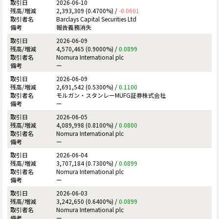
2026-06-10
2,393,309 (0.4700%) /
-0.0601
Barclays Capital Securities Ltd
報告義務消失
2026-06-09
4,570,465 (0.9000%) /
0.0899
Nomura International plc
ー
2026-06-09
2,691,542 (0.5300%) /
0.1100
モルガン・スタンレーMUFG証券株式会社
ー
2026-06-05
4,089,998 (0.8100%) /
0.0800
Nomura International plc
ー
2026-06-04
3,707,184 (0.7300%) /
0.0899
Nomura International plc
ー
2026-06-03
3,242,650 (0.6400%) /
0.0899
Nomura International plc
ー