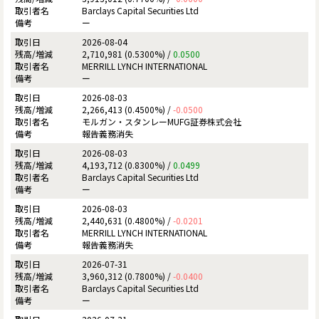
Barclays Capital Securities Ltd
ー
2026-08-04
2,710,981 (0.5300%) /
0.0500
MERRILL LYNCH INTERNATIONAL
ー
2026-08-03
2,266,413 (0.4500%) /
-0.0500
モルガン・スタンレーMUFG証券株式会社
報告義務消失
2026-08-03
4,193,712 (0.8300%) /
0.0499
Barclays Capital Securities Ltd
ー
2026-08-03
2,440,631 (0.4800%) /
-0.0201
MERRILL LYNCH INTERNATIONAL
報告義務消失
2026-07-31
3,960,312 (0.7800%) /
-0.0400
Barclays Capital Securities Ltd
ー