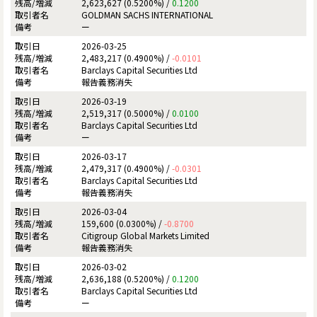
2,623,627 (0.5200%) /
0.1200
GOLDMAN SACHS INTERNATIONAL
ー
2026-03-25
2,483,217 (0.4900%) /
-0.0101
Barclays Capital Securities Ltd
報告義務消失
2026-03-19
2,519,317 (0.5000%) /
0.0100
Barclays Capital Securities Ltd
ー
2026-03-17
2,479,317 (0.4900%) /
-0.0301
Barclays Capital Securities Ltd
報告義務消失
2026-03-04
159,600 (0.0300%) /
-0.8700
Citigroup Global Markets Limited
報告義務消失
2026-03-02
2,636,188 (0.5200%) /
0.1200
Barclays Capital Securities Ltd
ー