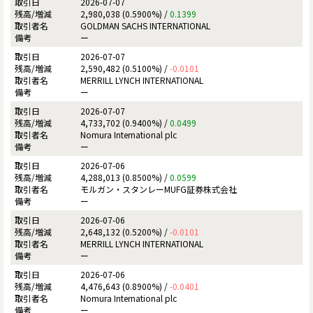
2026-07-07
2,980,038 (0.5900%) /
0.1399
GOLDMAN SACHS INTERNATIONAL
ー
2026-07-07
2,590,482 (0.5100%) /
-0.0101
MERRILL LYNCH INTERNATIONAL
ー
2026-07-07
4,733,702 (0.9400%) /
0.0499
Nomura International plc
ー
2026-07-06
4,288,013 (0.8500%) /
0.0599
モルガン・スタンレーMUFG証券株式会社
ー
2026-07-06
2,648,132 (0.5200%) /
-0.0101
MERRILL LYNCH INTERNATIONAL
ー
2026-07-06
4,476,643 (0.8900%) /
-0.0401
Nomura International plc
ー