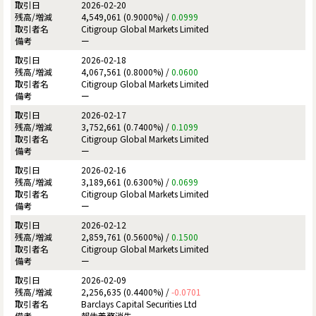
2026-02-20
4,549,061 (0.9000%) /
0.0999
Citigroup Global Markets Limited
ー
2026-02-18
4,067,561 (0.8000%) /
0.0600
Citigroup Global Markets Limited
ー
2026-02-17
3,752,661 (0.7400%) /
0.1099
Citigroup Global Markets Limited
ー
2026-02-16
3,189,661 (0.6300%) /
0.0699
Citigroup Global Markets Limited
ー
2026-02-12
2,859,761 (0.5600%) /
0.1500
Citigroup Global Markets Limited
ー
2026-02-09
2,256,635 (0.4400%) /
-0.0701
Barclays Capital Securities Ltd
報告義務消失