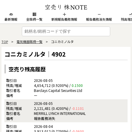
最新情報
全銘柄一覧
新規報告義務情報
報告義務消失情報
残高増
TOP
>
電気機器銘柄一覧
> コニカミノルタ
コニカミノルタ｜4902
空売り残高履歴
2026-08-05
4,654,712 (0.9200%) /
0.1500
Barclays Capital Securities Ltd
ー
2026-08-05
2,121,481 (0.4200%) /
-0.1101
MERRILL LYNCH INTERNATIONAL
報告義務消失
2026-08-04
3,913,012 (0.7700%) /
-0.0600