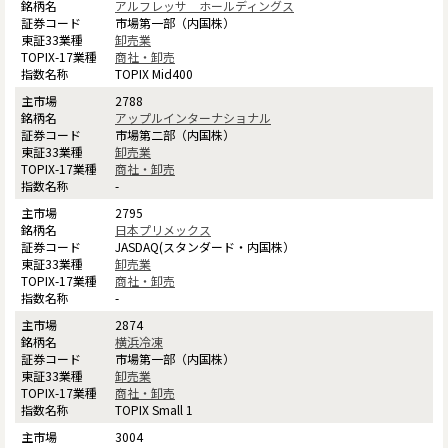
アルフレッサ ホールディングス
市場第一部（内国株）
卸売業
商社・卸売
TOPIX Mid400
2788
アップルインターナショナル
市場第二部（内国株）
卸売業
商社・卸売
-
2795
日本プリメックス
JASDAQ(スタンダード・内国株）
卸売業
商社・卸売
-
2874
横浜冷凍
市場第一部（内国株）
卸売業
商社・卸売
TOPIX Small 1
3004