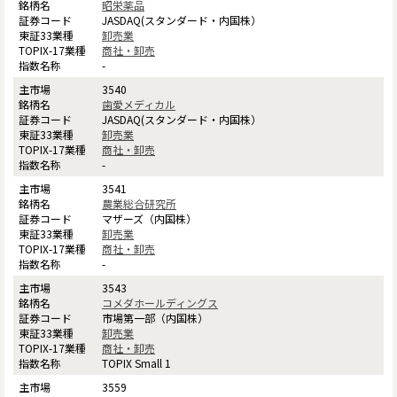
昭栄薬品
JASDAQ(スタンダード・内国株）
卸売業
商社・卸売
-
3540
歯愛メディカル
JASDAQ(スタンダード・内国株）
卸売業
商社・卸売
-
3541
農業総合研究所
マザーズ（内国株）
卸売業
商社・卸売
-
3543
コメダホールディングス
市場第一部（内国株）
卸売業
商社・卸売
TOPIX Small 1
3559