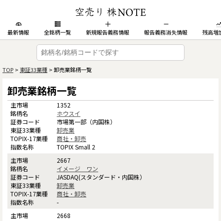
最新情報
全銘柄一覧
新規報告義務情報
報告義務消失情報
残高増
TOP
>
東証33業種
> 卸売業銘柄一覧
卸売業銘柄一覧
1352
ホウスイ
市場第一部（内国株）
卸売業
商社・卸売
TOPIX Small 2
2667
イメージ ワン
JASDAQ(スタンダード・内国株）
卸売業
商社・卸売
-
2668