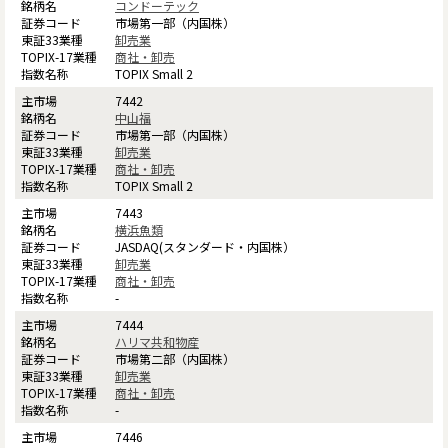
コンドーテック
市場第一部（内国株）
卸売業
商社・卸売
TOPIX Small 2
7442
中山福
市場第一部（内国株）
卸売業
商社・卸売
TOPIX Small 2
7443
横浜魚類
JASDAQ(スタンダード・内国株）
卸売業
商社・卸売
-
7444
ハリマ共和物産
市場第二部（内国株）
卸売業
商社・卸売
-
7446