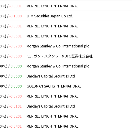
00%) /
-0.0301
MERRILL LYNCH INTERNATIONAL
00%) /
-0.1000
JPM Securities Japan Co Ltd.
00%) /
-0.0301
MERRILL LYNCH INTERNATIONAL
00%) /
-0.0501
MERRILL LYNCH INTERNATIONAL
00%) /
-0.8700
Morgan Stanley & Co. International plc
00%) /
-0.0500
モルガン・スタンレーMUFG証券株式会社
00%) /
0.8800
Morgan Stanley & Co. International plc
00%) /
0.0600
Barclays Capital Securities Ltd
00%) /
0.0900
GOLDMAN SACHS INTERNATIONAL
00%) /
-0.0700
MERRILL LYNCH INTERNATIONAL
00%) /
-0.0101
Barclays Capital Securities Ltd
00%) /
-0.0201
MERRILL LYNCH INTERNATIONAL
00%) /
-0.0401
MERRILL LYNCH INTERNATIONAL