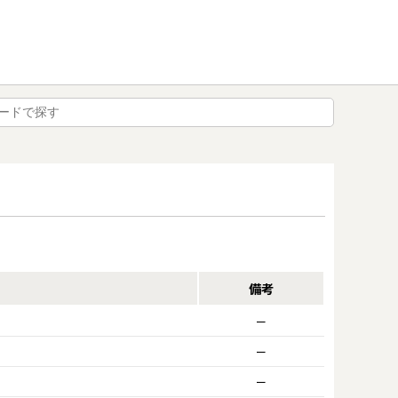
備考
ー
ー
ー