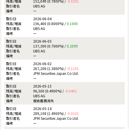
152,049 (0.7800%) /
-0.0201
UBS AG
ー
2026-06-04
156,400 (0.8000%) /
0.1000
UBS AG
ー
2026-06-03
137,300 (0.7000%) /
0.2099
UBS AG
ー
2026-06-02
267,208 (1.3800%) /
-0.1101
JPM Securities Japan Co Ltd.
ー
2026-05-15
96,500 (0.4900%) /
-0.0401
UBS AG
報告義務消失
2026-05-14
289,108 (1.4900%) /
-0.0101
JPM Securities Japan Co Ltd.
ー