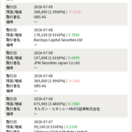
2026-07-09
308,800 (1.5900%) /
-0.3100
UBS AG
ー
2026-07-08
178,100 (0.9100%) /
0.7000
Barclays Capital Securities Ltd
ー
2026-07-08
197,008 (1.0100%) /
0.0899
JPM Securities Japan Co Ltd.
ー
2026-07-08
369,800 (1.9000%) /
-0.1401
UBS AG
ー
2026-07-08
675,965 (3.4800%) /
0.7300
モルガン・スタンレーMUFG証券株式会社
ー
2026-07-07
99,100 (0.5100%) /
0.2100
Citigroup Global Markets Limited