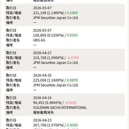
2026-05-07
221,108 (1.1400%) /
0.0499
JPM Securities Japan Co Ltd.
ー
2026-05-07
100,800 (0.5200%) /
0.0500
UBS AG
ー
2026-04-27
210,708 (1.0900%) /
-0.0700
JPM Securities Japan Co Ltd.
ー
2026-04-20
225,008 (1.1600%) /
0.0899
JPM Securities Japan Co Ltd.
ー
2026-04-16
96,452 (0.4900%) /
-0.0601
GOLDMAN SACHS INTERNATIONAL
報告義務消失
2026-04-15
207,708 (1.0700%) /
0.4300