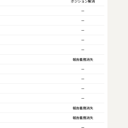
ポジション解消
ー
ー
ー
ー
ー
報告義務消失
ー
ー
ー
ー
報告義務消失
報告義務消失
ー