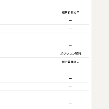
ー
報告義務消失
ー
ー
ー
ー
ポジション解消
報告義務消失
ー
ー
ー
ー
ー