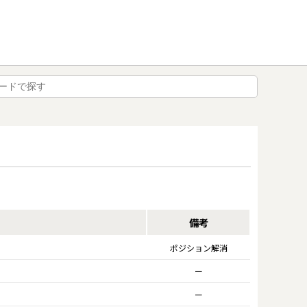
備考
ポジション解消
ー
ー