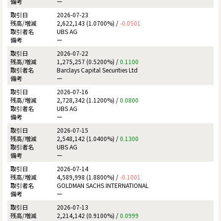
ー
2026-07-23
2,622,143 (1.0700%) /
-0.0501
UBS AG
ー
2026-07-22
1,275,257 (0.5200%) /
0.1100
Barclays Capital Securities Ltd
ー
2026-07-16
2,728,342 (1.1200%) /
0.0800
UBS AG
ー
2026-07-15
2,548,142 (1.0400%) /
0.1300
UBS AG
ー
2026-07-14
4,589,998 (1.8800%) /
-0.1001
GOLDMAN SACHS INTERNATIONAL
ー
2026-07-13
2,214,142 (0.9100%) /
0.0999