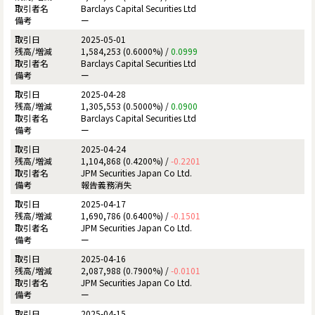
Barclays Capital Securities Ltd
ー
2025-05-01
1,584,253 (0.6000%) /
0.0999
Barclays Capital Securities Ltd
ー
2025-04-28
1,305,553 (0.5000%) /
0.0900
Barclays Capital Securities Ltd
ー
2025-04-24
1,104,868 (0.4200%) /
-0.2201
JPM Securities Japan Co Ltd.
報告義務消失
2025-04-17
1,690,786 (0.6400%) /
-0.1501
JPM Securities Japan Co Ltd.
ー
2025-04-16
2,087,988 (0.7900%) /
-0.0101
JPM Securities Japan Co Ltd.
ー
2025-04-15