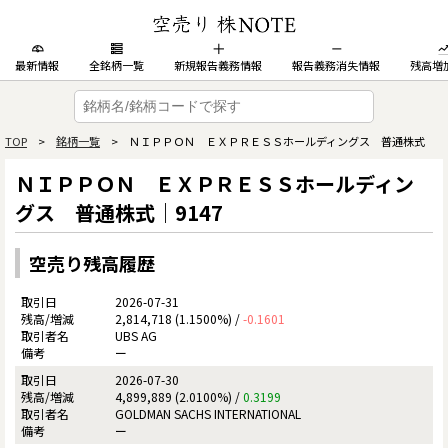
最新情報
全銘柄一覧
新規報告義務情報
報告義務消失情報
残高増
TOP
>
銘柄一覧
> ＮＩＰＰＯＮ ＥＸＰＲＥＳＳホールディングス 普通株式
ＮＩＰＰＯＮ ＥＸＰＲＥＳＳホールディン
グス 普通株式｜9147
空売り残高履歴
2026-07-31
2,814,718 (1.1500%) /
-0.1601
UBS AG
ー
2026-07-30
4,899,889 (2.0100%) /
0.3199
GOLDMAN SACHS INTERNATIONAL
ー