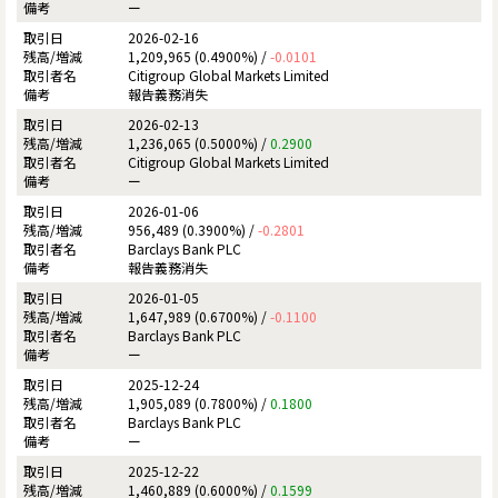
ー
2026-02-16
1,209,965 (0.4900%) /
-0.0101
Citigroup Global Markets Limited
報告義務消失
2026-02-13
1,236,065 (0.5000%) /
0.2900
Citigroup Global Markets Limited
ー
2026-01-06
956,489 (0.3900%) /
-0.2801
Barclays Bank PLC
報告義務消失
2026-01-05
1,647,989 (0.6700%) /
-0.1100
Barclays Bank PLC
ー
2025-12-24
1,905,089 (0.7800%) /
0.1800
Barclays Bank PLC
ー
2025-12-22
1,460,889 (0.6000%) /
0.1599