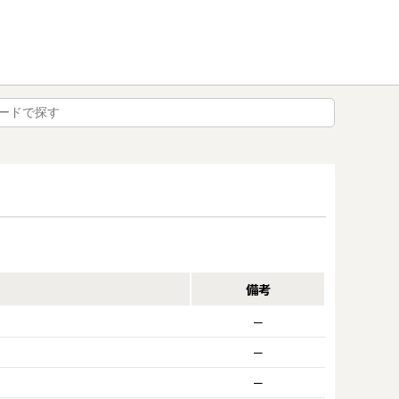
備考
ー
ー
ー