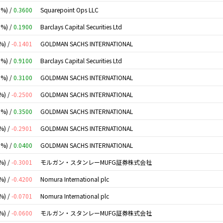
0%) /
0.3600
Squarepoint Ops LLC
0%) /
0.1900
Barclays Capital Securities Ltd
%) /
-0.1401
GOLDMAN SACHS INTERNATIONAL
0%) /
0.9100
Barclays Capital Securities Ltd
0%) /
0.3100
GOLDMAN SACHS INTERNATIONAL
%) /
-0.2500
GOLDMAN SACHS INTERNATIONAL
0%) /
0.3500
GOLDMAN SACHS INTERNATIONAL
%) /
-0.2901
GOLDMAN SACHS INTERNATIONAL
0%) /
0.0400
GOLDMAN SACHS INTERNATIONAL
%) /
-0.3001
モルガン・スタンレーMUFG証券株式会社
%) /
-0.4200
Nomura International plc
%) /
-0.0701
Nomura International plc
%) /
-0.0600
モルガン・スタンレーMUFG証券株式会社