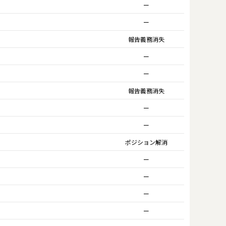
ー
ー
報告義務消失
ー
ー
報告義務消失
ー
ー
ポジション解消
ー
ー
ー
ー