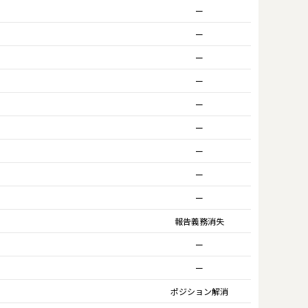
ー
ー
ー
ー
ー
ー
ー
ー
ー
報告義務消失
ー
ー
ポジション解消