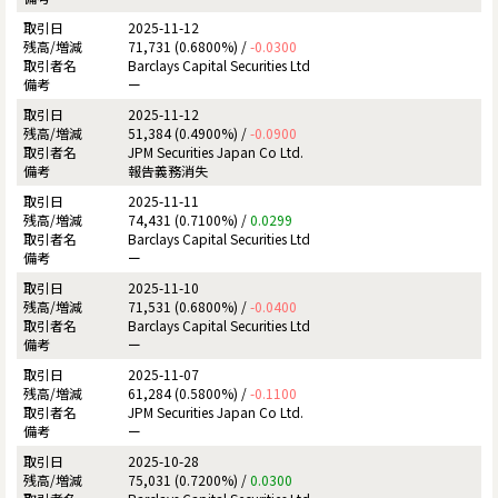
2025-11-12
71,731 (0.6800%) /
-0.0300
Barclays Capital Securities Ltd
ー
2025-11-12
51,384 (0.4900%) /
-0.0900
JPM Securities Japan Co Ltd.
報告義務消失
2025-11-11
74,431 (0.7100%) /
0.0299
Barclays Capital Securities Ltd
ー
2025-11-10
71,531 (0.6800%) /
-0.0400
Barclays Capital Securities Ltd
ー
2025-11-07
61,284 (0.5800%) /
-0.1100
JPM Securities Japan Co Ltd.
ー
2025-10-28
75,031 (0.7200%) /
0.0300