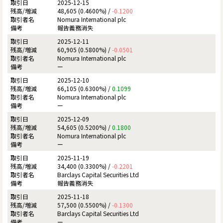
2025-12-15
48,605 (0.4600%) /
-0.1200
Nomura International plc
報告義務消失
2025-12-11
60,905 (0.5800%) /
-0.0501
Nomura International plc
ー
2025-12-10
66,105 (0.6300%) /
0.1099
Nomura International plc
ー
2025-12-09
54,605 (0.5200%) /
0.1800
Nomura International plc
ー
2025-11-19
34,400 (0.3300%) /
-0.2201
Barclays Capital Securities Ltd
報告義務消失
2025-11-18
57,500 (0.5500%) /
-0.1300
Barclays Capital Securities Ltd
ー