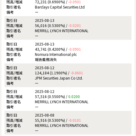
72,231 (0.6900%) /
-0.0901
Barclays Capital Securities Ltd
ー
2025-08-13
56,016 (0.5300%) /
-0.0201
MERRILL LYNCH INTERNATIONAL
ー
2025-08-13
43,741 (0.4200%) /
-0.0901
Nomura International plc
報告義務消失
2025-08-12
124,184 (1.1900%) /
-0.0601
JPM Securities Japan Co Ltd.
ー
2025-08-12
57,516 (0.5500%) /
0.0200
MERRILL LYNCH INTERNATIONAL
ー
2025-08-08
55,916 (0.5300%) /
-0.0101
MERRILL LYNCH INTERNATIONAL
ー